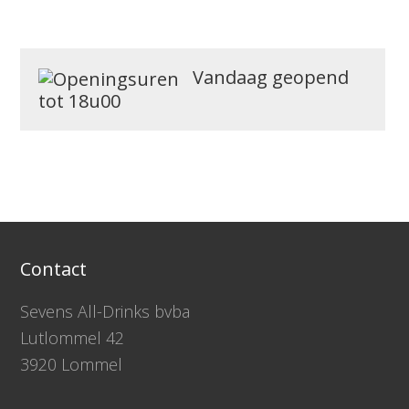
Vandaag geopend
tot 18u00
Contact
Sevens All-Drinks bvba
Lutlommel 42
3920 Lommel