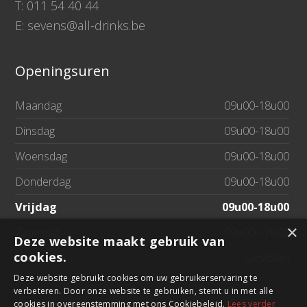
T: 011 54 40 44
E: sevens@all-drinks.be
Openingsuren
Maandag
09u00-18u00
Dinsdag
09u00-18u00
Woensdag
09u00-18u00
Donderdag
09u00-18u00
Vrijdag
09u00-18u00
×
Zaterdag
09u00-17u00
Deze website maakt gebruik van
cookies.
Zondag
Gesloten
Deze website gebruikt cookies om uw gebruikerservaring te
verbeteren. Door onze website te gebruiken, stemt u in met alle
Blijf op de hoogte
cookies in overeenstemming met ons Cookiebeleid.
Lees verder