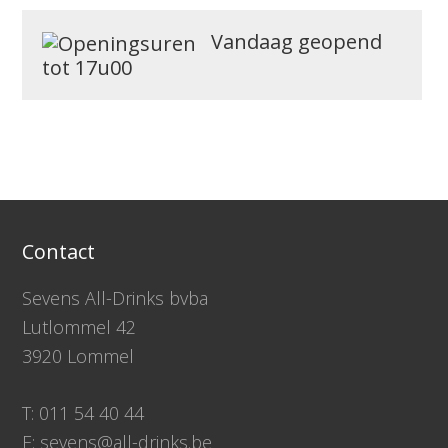
Vandaag geopend
tot 17u00
Contact
Sevens All-Drinks bvba
Lutlommel 42
3920 Lommel
T: 011 54 40 44
E: sevens@all-drinks.be