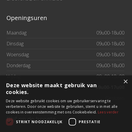
Openingsuren
Maandag
09u00-18u00
Dinsdag
09u00-18u00
Woensdag
09u00-18u00
Donderdag
09u00-18u00
Vrijdag
09u00-18u00
×
Deze website maakt gebruik van
Zaterdag
09u00-17u00
cookies.
Zondag
Gesloten
Deze website gebruikt cookies om uw gebruikerservaring te
verbeteren. Door onze website te gebruiken, stemt u in met alle
cookies in overeenstemming met ons Cookiebeleid.
Lees verder
Blijf op de hoogte
STRIKT NOODZAKELIJK
PRESTATIE