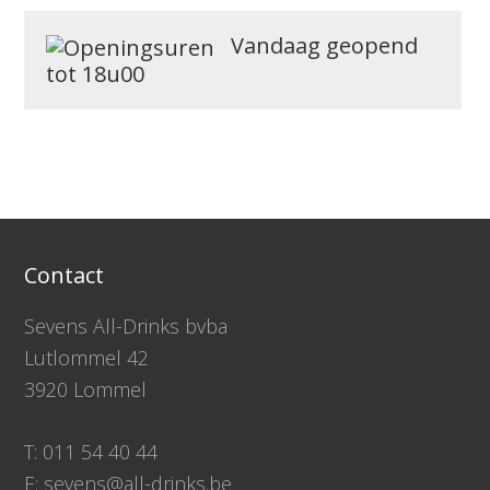
Vandaag geopend
tot 18u00
Contact
Sevens All-Drinks bvba
Lutlommel 42
3920 Lommel
T: 011 54 40 44
E: sevens@all-drinks.be