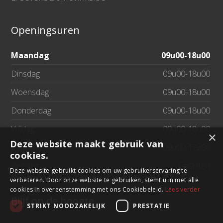
Openingsuren
Maandag
09u00-18u00
Dinsdag
09u00-18u00
Woensdag
09u00-18u00
Donderdag
09u00-18u00
Vrijdag
09u00-18u00
×
Deze website maakt gebruik van
Zaterdag
09u00-17u00
cookies.
Zondag
Gesloten
Deze website gebruikt cookies om uw gebruikerservaring te
verbeteren. Door onze website te gebruiken, stemt u in met alle
cookies in overeenstemming met ons Cookiebeleid.
Lees verder
Blijf op de hoogte
STRIKT NOODZAKELIJK
PRESTATIE