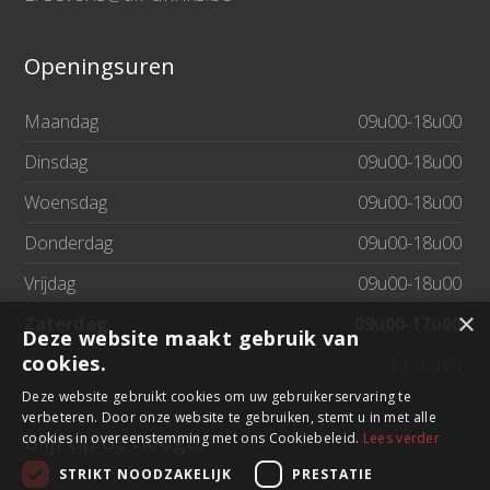
Openingsuren
Maandag
09u00-18u00
Dinsdag
09u00-18u00
Woensdag
09u00-18u00
Donderdag
09u00-18u00
Vrijdag
09u00-18u00
×
Zaterdag
09u00-17u00
Deze website maakt gebruik van
cookies.
Zondag
Gesloten
Deze website gebruikt cookies om uw gebruikerservaring te
verbeteren. Door onze website te gebruiken, stemt u in met alle
Blijf op de hoogte
cookies in overeenstemming met ons Cookiebeleid.
Lees verder
STRIKT NOODZAKELIJK
PRESTATIE