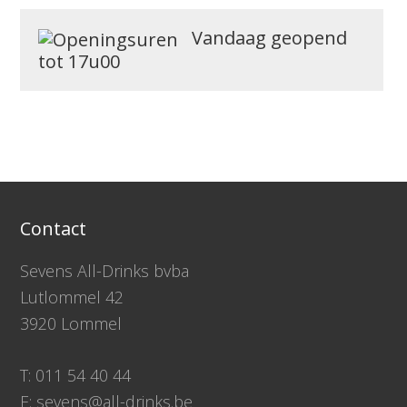
Vandaag geopend
tot 17u00
Contact
Sevens All-Drinks bvba
Lutlommel 42
3920 Lommel
T: 011 54 40 44
E: sevens@all-drinks.be