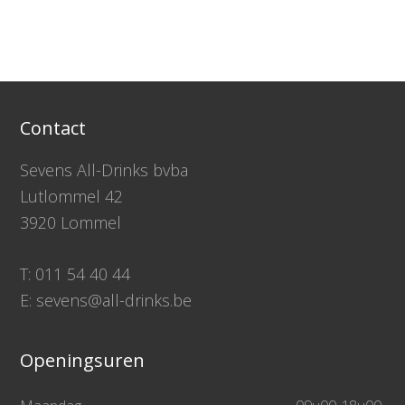
Contact
Sevens All-Drinks bvba
Lutlommel 42
3920 Lommel
T: 011 54 40 44
E: sevens@all-drinks.be
Openingsuren