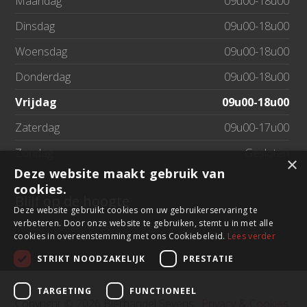
Maandag
09u00-18u00
Dinsdag
09u00-18u00
Woensdag
09u00-18u00
Donderdag
09u00-18u00
Vrijdag
09u00-18u00
Zaterdag
09u00-17u00
Zondag
Gesloten
×
Deze website maakt gebruik van
cookies.
Blijf op de hoogte
Deze website gebruikt cookies om uw gebruikerservaring te
verbeteren. Door onze website te gebruiken, stemt u in met alle
cookies in overeenstemming met ons Cookiebeleid.
Lees verder
STRIKT NOODZAKELIJK
PRESTATIE
TARGETING
FUNCTIONEEL
Copyright © 2026 Bierhandel Sevens ·
Privacy & Cookies