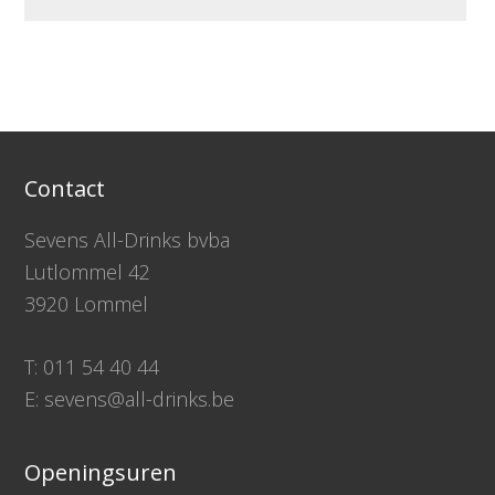
Contact
Sevens All-Drinks bvba
Lutlommel 42
3920 Lommel
T: 011 54 40 44
E: sevens@all-drinks.be
Openingsuren