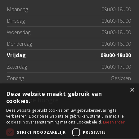
Maandag
09u00-18u00
Dinsdag
09u00-18u00
Woensdag
09u00-18u00
Donderdag
09u00-18u00
Vrijdag
09u00-18u00
Zaterdag
09u00-17u00
Zondag
Gesloten
×
Deze website maakt gebruik van
Blijf op de hoogte
cookies.
Deze website gebruikt cookies om uw gebruikerservaring te
verbeteren. Door onze website te gebruiken, stemt u in met alle
Bierhandel Sevens
cookies in overeenstemming met ons Cookiebeleid.
Lees verder
STRIKT NOODZAKELIJK
PRESTATIE